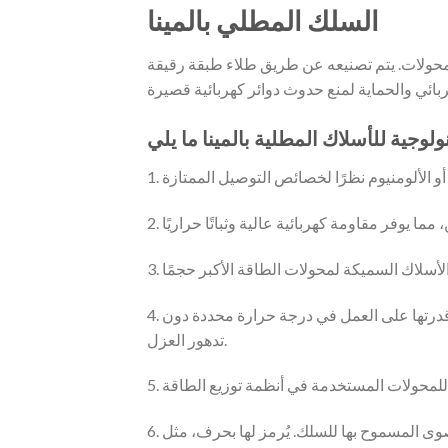
السلك المطلي بالمينا
لمحولات. يتم تصنيعه عن طريق طلاء طبقة رقيقة
4. تصنيف درجة الحرارة: مصمم لتحمل درجات الحرارة العالية المتولدة أثناء تشغيل المحولات. يتم تصنيفها على أساس قدرتها على العمل في درجة حرارة محددة دون
تدهور العزل.
6. الفئة الحرارية: تشير الفئة الحرارية إلى درجة حرارة التشغيل القصوى المسموح بها للسلك. يُرمز لها بحرف، مثل F (155 درجة مئوية) أو H (180 درجة مئوية) أو C (220