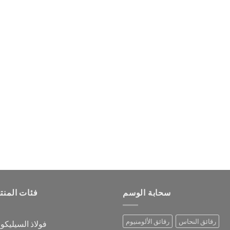
سحابة الوسم
فئات المنت
رقائق النحاس
رقائق الألومنيوم
فولاذ السيليكو