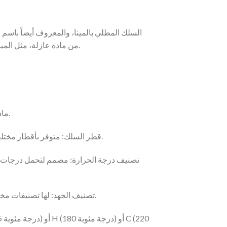
السلك المطلي بالمينا، والمعروف أيضاً باس
من مادة عازلة، مثل المينا أو البولي يوريثين، فوق سلك موصل. يوفر هذا الطلاء العازل العزل الكهربائي والحماية لمنع حدوث دوائر كهربائية قصيرة.
2. مادة العزل: عادةً ما يكون الطلاء العازل مصنوعًا من المينا أو البولي يوريثين، مما يوفر مقاومة كهربائية عالية وثباتًا حراريًا.
3. قطر السلك: متوفر بأقطار مختلفة، بدءًا من الأسلاك الرفيعة جدًا المستخدمة في المحولات الصغيرة إلى الأسلاك السميكة لمحولات الطاقة الأكبر حجمًا.
5. تصنيف الجهد: لها تصنيفات مختلفة للجهد اعتمادًا على الاستخدام المقصود. مطلوب تصنيفات جهد أعلى للمحولات المستخدمة في أنظمة توزيع الطاقة.