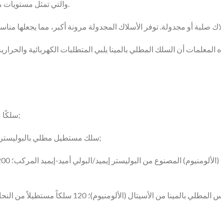
درجة مئوية)، والتي تمثل مستويات مختلفة من مقاومة درجات الحرارة.
155 سلكًا مستطيلًا مطليًا بالمينا من البوليستر المعدل;
180 سلك مستطيل مطلي بالبوليستر إيميد مطلي بالمينا من النحاس (الألومنيوم);