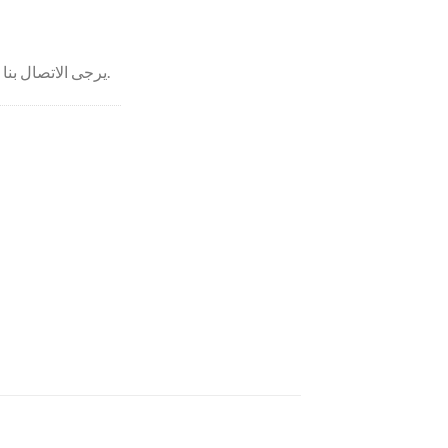
يرجى الاتصال بنا إذا كانت المواصفات خارج النطاق.