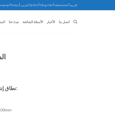
|
|
|
|
|
|
العربية
Indonesisch
Tiếng Việt
한국어
فارسی
Türkçe
лгарски
اتصل بنا
الأخبار
الأسئلة الشائعة
نبذة عنا
المن
ال
نطاق إنتاج الأسلاك المطلية بالمينا:
6.00mm