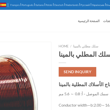
|
|
|
|
|
|
|
|
Français
Português
Italiano
Polski
Deutsch
Nederlands
Русский
Українська
Бъ
تجات
الصفحة الرئيسية
سلك مطلي بالمينا
/
HOME
سلك المطلي بالمينا
SEND INQUIRY
سمك الموصل – أ: 0.8 ～ 5.6 مم
Conductor width—b:2.00～1