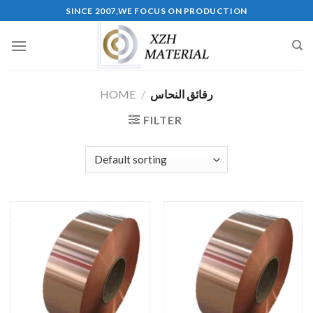
Skip
SINCE 2007,WE FOCUS ON PRODUCTION
to
content
رقائق النحاس
/
HOME
FILTER